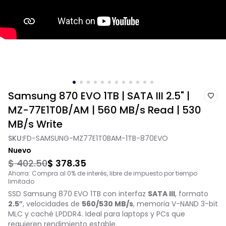
Samsung 870 EVO 1TB | SATA III 2.5" |
MZ-77E1T0B/AM | 560 MB/s Read | 530
MB/s Write
SKU:
FD-SAMSUNG-MZ77E1T0BAM-1TB-870EVO
Nuevo
$ 402.50
$ 378.35
Ahorra: Compra al 0% de interés, libre de impuesto por tiempo
limitado
SSD Samsung 870 EVO 1TB con interfaz
SATA III
, formato
2.5″
, velocidades de
560/530 MB/s
, memoria V-NAND 3-bit
MLC y caché LPDDR4. Ideal para laptops y PCs que
requieren rendimiento estable.