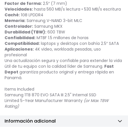
Factor de forma:
2.5″ (7 mm)
Velocidades:
hasta 560 MB/s lectura • 530 MB/s escritura
Caché:
1GB LPDDR4
Memoria:
Samsung V-NAND 3-bit MLC
Controlador:
Samsung MKX
Durabilidad (TBW):
600 TBW
Confiabilidad:
MTBF 1.5 millones de horas
Compatibilidad:
laptops y desktops con bahía 2.5″ SATA
Aplicaciones:
4K video, workloads pesadas, uso
profesional
Una actualización segura y confiable para extender la vida
útil de tu equipo con la calidad líder de Samsung.
Fast
Depot
garantiza producto original y entrega rápida en
Panamá.
Items Included
Samsung 1TB 870 EVO SATA III 2.5" Internal SSD
Limited 5-Year Manufacturer Warranty
(or Max TBW
Rating)
Información adicional