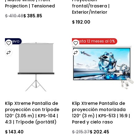
Projection | Tensioned
frontal/trasera | 
Exterior/Interior
$ 410.48
$ 385.85
$ 192.00
Nuevo
Hasta 12 meses al 0%
Klip Xtreme Pantalla de 
Klip Xtreme Pantalla de 
proyección con trípode 
proyección motorizada 
120″ (3.05 m) | KPS-104 | 
120″ (3 m) | KPS-513 | 16:9 | 
4:3 | Trípode (portátil)
Pared y cielo raso
$ 143.40
$ 215.37
$ 202.45