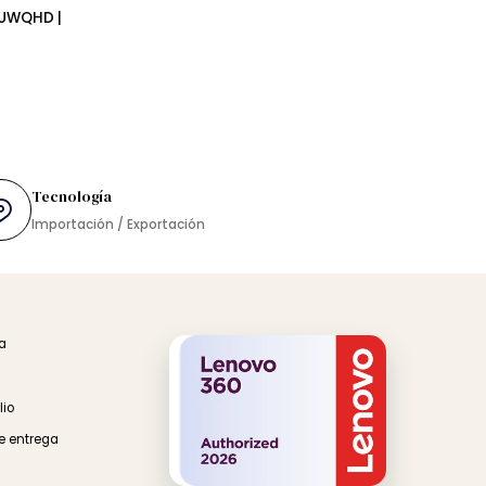
biipx 34″
r |
×1440 UWQHD |
Tecnología
rés
Importación / Exportación