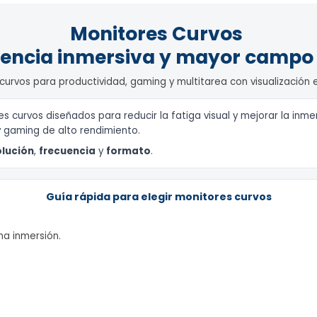
Accesorios para Cámaras
GPU Graphic Di
Microsoft Digital
Soluciones de
Cards (Tarjeta
Videoconferencia
Sistema Web para Cotizaciones,
Cables y Adaptadores
Gráficas)
Ventas, Recibos e Inventario
Pantallas de
Monitores Curvos
Power Supplies
Básico
proyección
de Poder)
riencia inmersiva y mayor cam
Soporte y
Sound Cards (T
accesorios para
de Sonido)
proyectores
es curvos para productividad, gaming y multitarea con visualiz
Controller Card
(Tarjetas
-
Controladoras
res curvos diseñados para reducir la fatiga visual y mejorar l
)
tos y gaming de alto rendimiento.
Conectividad
respaldo en r
resolución
,
frecuencia
y
formato
.
)
 (
Discos Duros N
Guía rápida para elegir monitores curvos
SSD)
NAS y Empresar
Discos externo
áxima inmersión.
Red y Wi-Fi (Ho
Oficina)
9.
Redes por línea