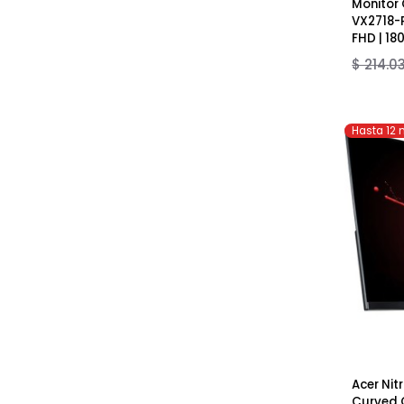
Moni
VX27
FHD |
$ 21
Hasta