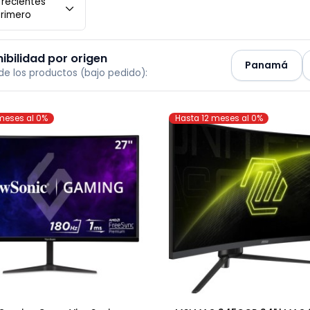
Más recientes
primero
ponibilidad por origen
Pana
en de los productos (bajo pedido):
 12 meses al 0%
Hasta 12 meses al 0%