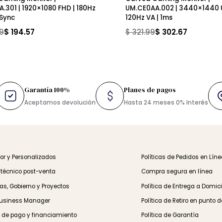
Nitro ED320QR S3biipx 31.5″
Acer Nitro ED340CU J0
ed Gaming Monitor |
Curved Gaming Monito
0AA.301 | 1920×1080 FHD | 180Hz
UM.CE0AA.002 | 3440
FreeSync
120Hz VA | 1ms
6.99
$ 194.57
$ 321.99
$ 302.67
s
Garantía 100%
Planes de pagos
TIS
Aceptamos devolución
Hasta 24 meses 0% Inte