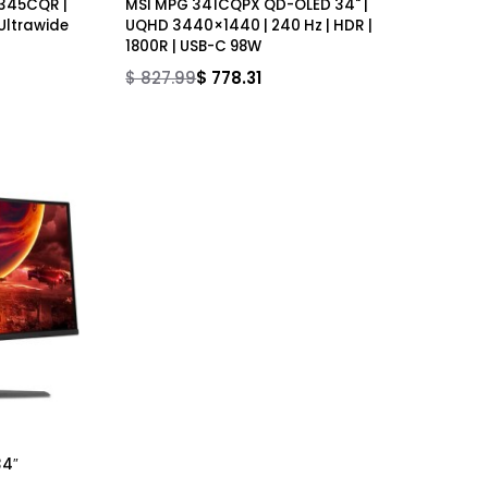
| MAG 345CQR |
MSI MPG 341CQPX QD-OLED 34" |
 Curvo Ultrawide
UQHD 3440×1440 | 240 Hz | HDR |
1800R | USB-C 98W
$ 827.99
$ 778.31