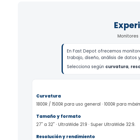
Apple MacBooks
PC de escritorio
Computadoras de
escritorio
Expe
Estaciones de
Trabajo (
Monitor
Workstations )
Computdoras All-in
En Fast Depot ofrecemos monito
One ( Todo en uno 
trabajo, diseño, análisis de da
PC para juegos (PC
Gaming)
Selecciona según
curvatura
,
Computadoras Mac
Apple )
Curvatura
1800R / 1500R para uso general · 1000R para m
Tamaño y formato
27" a 32" · UltraWide 21:9 · Super UltraWide 32: