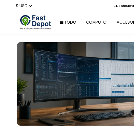
$ USD
¿No encu
TODO
COMPUTO
ACCE
Laptops
Per
Laptops
Rat
Empresariales
Tec
Reconstruidas
Aur
Tablets
We
Laptops colegio /
Hogar
Aud
Laptops
Bas
Profesionales /
Creativos / Empres
Con
Laptops Gaming
Laptops 2-en-1