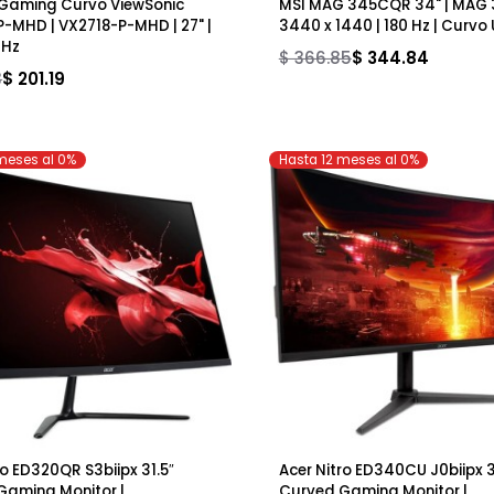
tor Gaming Curvo ViewSonic
MSI MAG 345CQR 34" 
18-P-MHD | VX2718-P-MHD | 27" |
3440 x 1440 | 180 Hz |
 180Hz
$ 366.85
$ 344.84
4.03
$ 201.19
 12 meses al 0%
Hasta 12 meses al 0%