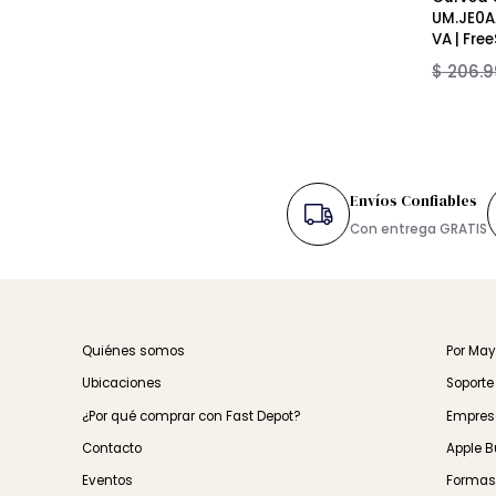
Acer 
Curv
UM.JE
VA | 
$ 20
Envíos Confiable
Con entrega GRA