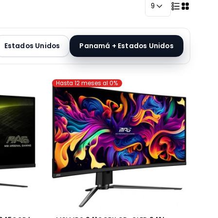
9
má
Estados Unidos
Panamá + Estados Unidos
Hasta 12 meses al 0%