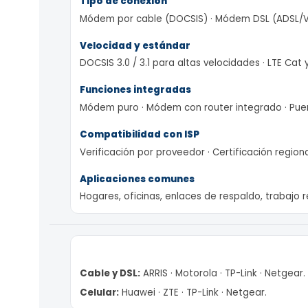
Apple MacBooks
Tipo de conexión
PC de escritorio
Módem por cable (DOCSIS) · Módem DSL (ADSL
Computadoras de
escritorio
Velocidad y estándar
Estaciones de
DOCSIS 3.0 / 3.1 para altas velocidades · LTE 
Trabajo (
Workstations )
Funciones integradas
Computdoras All-in
Módem puro · Módem con router integrado · P
One ( Todo en uno 
PC para juegos (PC
Compatibilidad con ISP
Gaming)
Verificación por proveedor · Certificación re
Computadoras Mac
Apple )
Aplicaciones comunes
Hogares, oficinas, enlaces de respaldo, trab
Cable y DSL:
ARRIS · Motorola · TP-Link · Netge