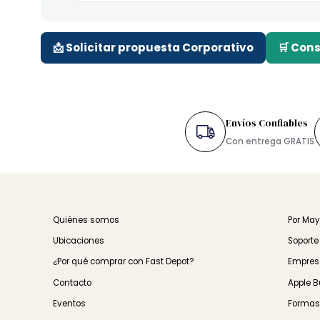
Celular:
Huawei · ZTE · TP-Link · Netgear.
📩 Solicitar propuesta Corporativo
🛒 C
Envíos Confiable
Con entrega GRA
Quiénes somos
Por
Ubicaciones
Sop
¿Por qué comprar con Fast Depot?
Emp