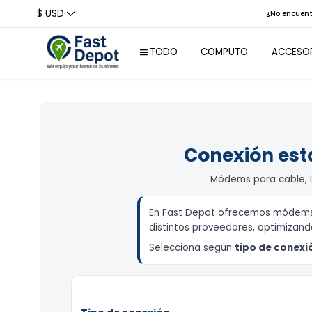
$ USD
¿No encu
TODO
COMPUTO
ACCE
Laptops
Per
Laptops
Rat
Empresariales
Conexión es
Tec
Reconstruidas
Aur
Tablets
Módems para cable
We
Laptops colegio /
Hogar
Aud
En Fast Depot ofrecemos módem
Laptops
Bas
distintos proveedores, optimiza
Profesionales /
Creativos / Empres
Selecciona según
tipo de con
Con
Laptops Gaming
Laptops 2-en-1