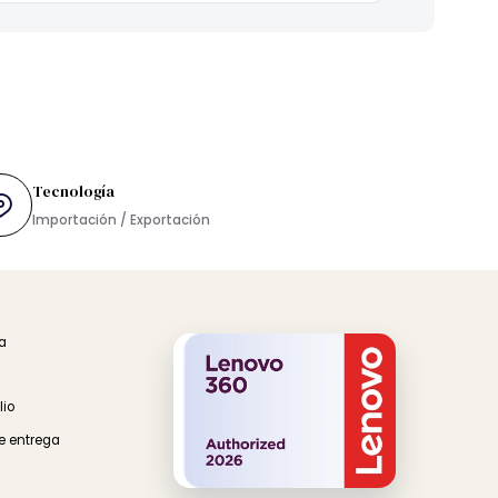
Tecnología
rés
Importación / Exportación
 en Línea
ínea
a Domicilio