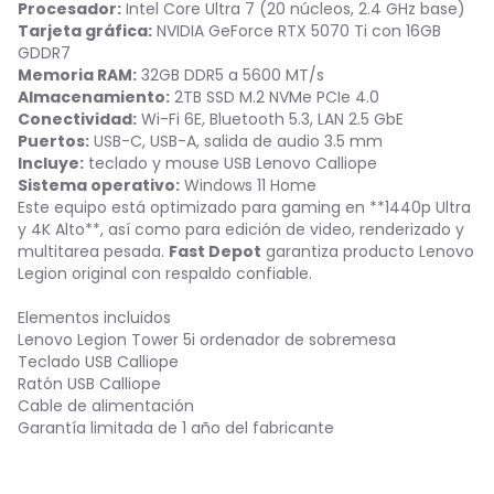
Procesador:
Intel Core Ultra 7 (20 núcleos, 2.4 GHz base)
Tarjeta gráfica:
NVIDIA GeForce RTX 5070 Ti con 16GB
GDDR7
Memoria RAM:
32GB DDR5 a 5600 MT/s
Almacenamiento:
2TB SSD M.2 NVMe PCIe 4.0
Conectividad:
Wi-Fi 6E, Bluetooth 5.3, LAN 2.5 GbE
Puertos:
USB-C, USB-A, salida de audio 3.5 mm
Incluye:
teclado y mouse USB Lenovo Calliope
Sistema operativo:
Windows 11 Home
Este equipo está optimizado para gaming en **1440p Ultra
y 4K Alto**, así como para edición de video, renderizado y
multitarea pesada.
Fast Depot
garantiza producto Lenovo
Legion original con respaldo confiable.
Elementos incluidos
Lenovo Legion Tower 5i ordenador de sobremesa
Teclado USB Calliope
Ratón USB Calliope
Cable de alimentación
Garantía limitada de 1 año del fabricante