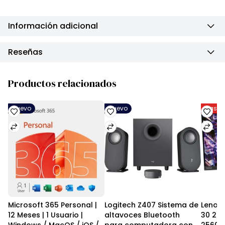
Información adicional
Reseñas
Productos relacionados
Nuevo
Nuevo
Hasta 
Microsoft 365 Personal | 
Logitech Z407 Sistema de 
Lenovo
12 Meses | 1 Usuario | 
altavoces Bluetooth 
30 24"
Windows / MacOS / iOS / 
para computadora con 
2560 x 