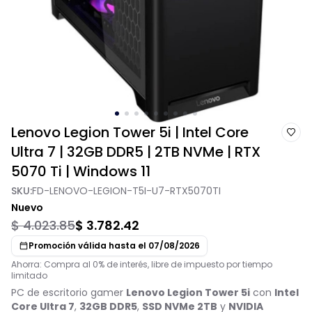
Lenovo Legion Tower 5i | Intel Core
Ultra 7 | 32GB DDR5 | 2TB NVMe | RTX
5070 Ti | Windows 11
SKU:
FD-LENOVO-LEGION-T5I-U7-RTX5070TI
Nuevo
$ 4.023.85
$ 3.782.42
Promoción válida hasta el 07/08/2026
Ahorra: Compra al 0% de interés, libre de impuesto por tiempo
limitado
PC de escritorio gamer
Lenovo Legion Tower 5i
con
Intel
Core Ultra 7
,
32GB DDR5
,
SSD NVMe 2TB
y
NVIDIA