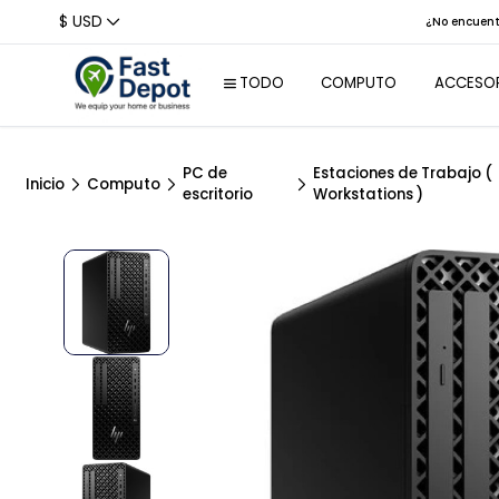
$ USD
¿No encu
TODO
COMPUTO
ACCE
PC de
Estaciones de Trabaj
Laptops
Per
Inicio
Computo
escritorio
Workstations )
Laptops
Rat
Empresariales
Tec
Reconstruidas
Aur
Tablets
We
Laptops colegio /
Hogar
Aud
Laptops
Bas
Profesionales /
Creativos / Empres
Con
Laptops Gaming
Laptops 2-en-1