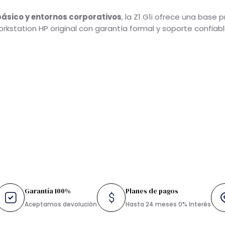
0 x4
SB-A 3.2 Gen 1, USB-A 2.0
CAD básico y entornos corporativos
, la Z1 G1i ofrece una
 workstation HP original con garantía formal y soporte co
)