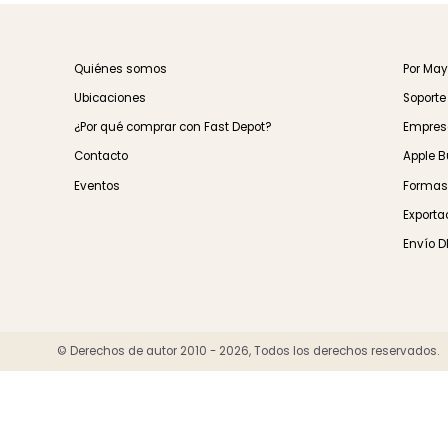
Envíos Confiable
Con entrega GRA
Quiénes somos
Por
Ubicaciones
Sop
¿Por qué comprar con Fast Depot?
Emp
Contacto
App
Eventos
For
Expo
Env