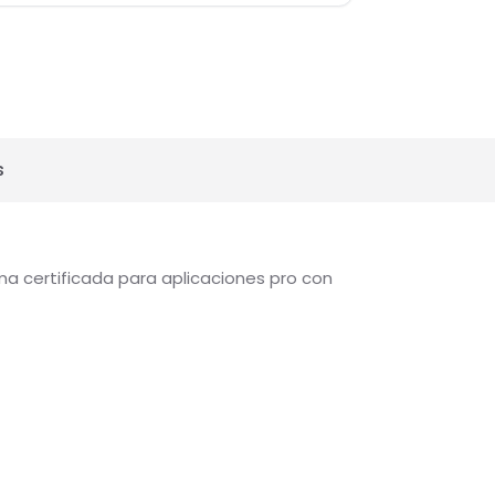
olicitar financiamiento BAC
señas
taforma certificada para aplicaciones pro con