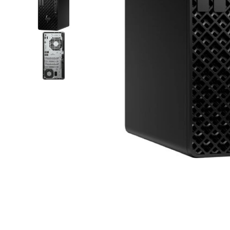
Apple MacBooks
PC de escritorio
Computadoras de
escritorio
Estaciones de
Trabajo (
Workstations )
Computdoras All-in
One ( Todo en uno 
PC para juegos (PC
Gaming)
Computadoras Mac
Apple )