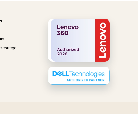
Tecnología
rés
Importación / Exportación
 en Línea
ínea
a Domicilio
n punto de entrega
ones
ad