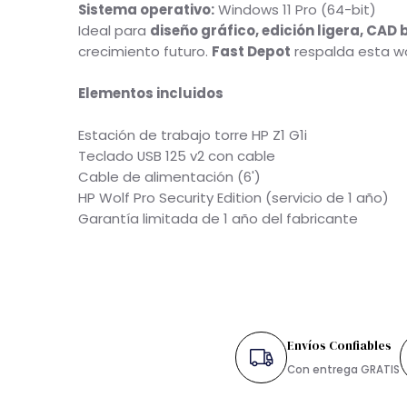
Almacenamiento:
1 TB SSD M.2 NVMe PCIe 4.
Conectividad:
1× Gigabit Ethernet
Puertos:
USB-C 3.2 Gen 2x2, USB-A 3.2 Gen 2, U
Accesorios:
Teclado y mouse USB incluidos
Sistema operativo:
Windows 11 Pro (64-bit)
Ideal para
diseño gráfico, edición ligera, 
crecimiento futuro.
Fast Depot
respalda esta
Elementos incluidos
Estación de trabajo torre HP Z1 G1i
Teclado USB 125 v2 con cable
Cable de alimentación (6')
HP Wolf Pro Security Edition (servicio de 1 año
Garantía limitada de 1 año del fabricante