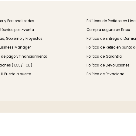
s
Garantía 100%
Planes de pagos
TIS
Aceptamos devolución
Hasta 24 meses 0% Inte
 Mayor y Personalizados
Políticas de Pedidos
orte técnico post-venta
Compra segura en l
resas, Gobierno y Proyectos
Política de Entrega 
le Business Manager
Política de Retiro e
mas de pago y financiamiento
Política de Garantía
rtaciones ( LCL / FCL )
Política de Devoluci
ío DHL Puerta a puerta
Política de Privacid