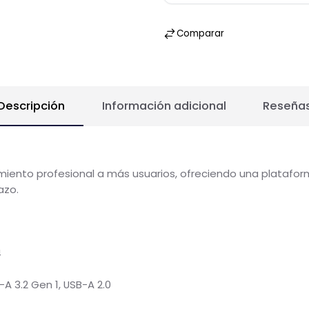
S
Comparar
Descripción
Información adicional
Re
ndimiento profesional a más usuarios, ofreciendo una pla
 plazo.
s)
R6)