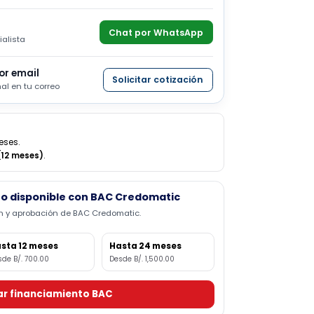
n especialista de Fast Depot para validar
, precio, entrega, garantía o una cotización formal.
sApp
Chat por WhatsApp
n especialista
ación por email
Solicitar cotización
ta formal en tu correo
ta 12 meses.
o
$700 (12 meses)
.
amiento disponible con BAC Credomatic
valuación y aprobación de BAC Credomatic.
Hasta 12 meses
Hasta 24 meses
Desde B/. 700.00
Desde B/. 1,500.00