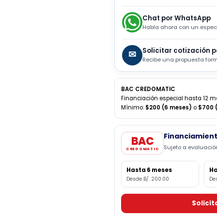
Consulta con u
disponibilidad
Chat por What
Habla ahora con u
Solicitar cotiz
✉
Recibe una propues
BAC CREDOMATIC
Financiación especial has
Mínimo:
$200 (6 meses)
Financi
BAC
Sujeto a e
CREDOMATIC
Hasta 6 meses
Desde B/. 200.00