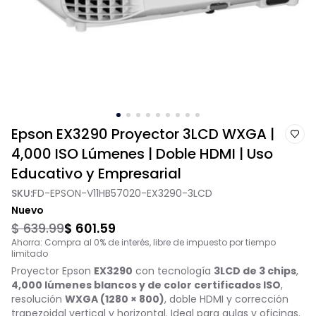
Epson EX3290 Proyector 3LCD WXGA |
4,000 ISO Lúmenes | Doble HDMI | Uso
Educativo y Empresarial
SKU:
FD-EPSON-V11HB57020-EX3290-3LCD
Nuevo
$ 639.99
$ 601.59
Ahorra: Compra al 0% de interés, libre de impuesto por tiempo
limitado
Proyector Epson
EX3290
con tecnología
3LCD de 3 chips
,
4,000 lúmenes blancos y de color certificados ISO
,
resolución
WXGA (1280 × 800)
, doble HDMI y corrección
trapezoidal vertical y horizontal. Ideal para aulas y oficinas.