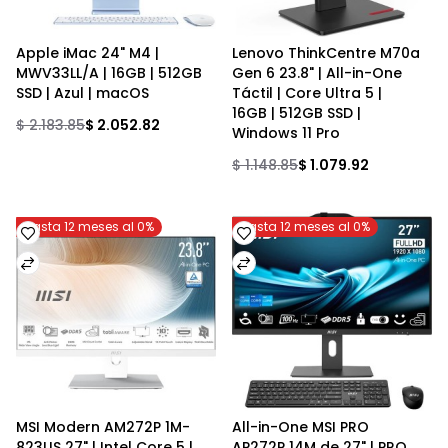
Apple iMac 24" M4 | 
Lenovo ThinkCentre M70a 
MWV33LL/A | 16GB | 512GB 
Gen 6 23.8" | All-in-One 
SSD | Azul | macOS
Táctil | Core Ultra 5 | 
16GB | 512GB SSD | 
$ 2.183.85
$ 2.052.82
Windows 11 Pro
$ 1.148.85
$ 1.079.92
Hasta 12 meses al 0%
Hasta 12 meses al 0%
MSI Modern AM272P 1M-
All-in-One MSI PRO 
823US 27" | Intel Core 5 | 
AP272P 14M de 27" | PRO 