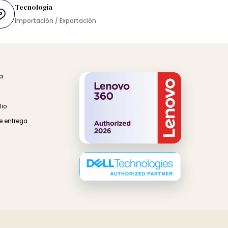
Tecnología
rés
Importación / Exportación
 en Línea
ínea
a Domicilio
n punto de entrega