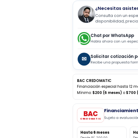
¿Necesitas 
Consulta con u
disponibilidad
Chat por What
Habla ahora con u
Solicitar cotiz
✉
Recibe una propues
BAC CREDOMATIC
Financiación especial has
Mínimo:
$200 (6 meses)
Financi
BAC