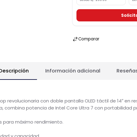
Sujeto a e
CREDOMATIC
Hasta 6 meses
Desde B/. 200.00
S
Comparar
Descripción
Información adicional
Re
laptop revolucionaria con doble pantalla OLED táctil de 14
zada, combina potencia de Intel Core Ultra 7 con portabi