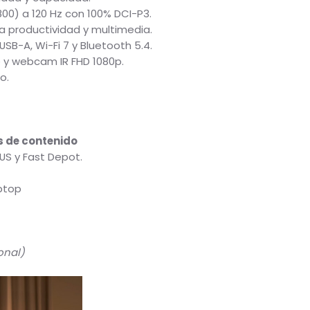
cleos para máximo rendimiento.
locidad y capacidad.
0×1800) a 120 Hz con 100% DCI-P3.
para productividad y multimedia.
, USB-A, Wi-Fi 7 y Bluetooth 5.4.
orte y webcam IR FHD 1080p.
lado.
ores de contenido
ASUS y Fast Depot.
 Laptop