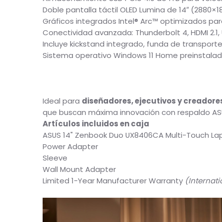
Procesador Intel® Core Ultra 7 255H de 16 nú
32GB LPDDR5x de memoria ultrarrápida.
Almacenamiento SSD PCIe 4.0 de 1TB para ve
Doble pantalla táctil OLED Lumina de 14″ (288
Gráficos integrados Intel® Arc™ optimizados 
Conectividad avanzada: Thunderbolt 4, HDMI 2.1
Incluye kickstand integrado, funda de transp
Sistema operativo Windows 11 Home preinsta
Ideal para
diseñadores, ejecutivos y cread
que buscan máxima innovación con respaldo 
Artículos incluidos en caja
ASUS 14" Zenbook Duo UX8406CA Multi-Touch
Power Adapter
Sleeve