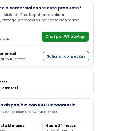
Pedir ahora
asistencia comercial sobre este producto?
n especialista de Fast Depot para validar
, precio, entrega, garantía o una cotización formal.
sApp
Chat por WhatsApp
n especialista
ación por email
Solicitar cotización
ta formal en tu correo
ta 12 meses.
o
$700 (12 meses)
.
amiento disponible con BAC Credomatic