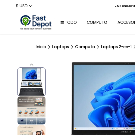
$ USD
¿No encu
TODO
COMPUTO
ACCE
Inicio
Laptops
Computo
Laptops 2-en
Laptops
Per
Laptops
Rat
Empresariales
Tec
Reconstruidas
Aur
Tablets
We
Laptops colegio /
Hogar
Aud
Laptops
Bas
Profesionales /
Creativos / Empres
Con
Laptops Gaming
Laptops 2-en-1