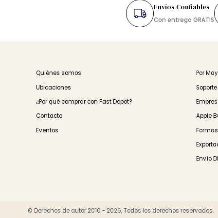
Android | Descarga
$ 70.00
Envíos Confiable
Con entrega GRA
Quiénes somos
Por
Ubicaciones
Sop
¿Por qué comprar con Fast Depot?
Emp
Contacto
App
Eventos
For