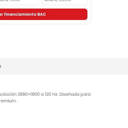
valuación y aprobación de BAC Credomatic.
Hasta 12 meses
Hasta 24 meses
Desde B/. 700.00
Desde B/. 1,500.00
olicitar financiamiento BAC
señas
″ en resolución 2880×1800 a 120 Hz. Diseñada para
lidad premium.