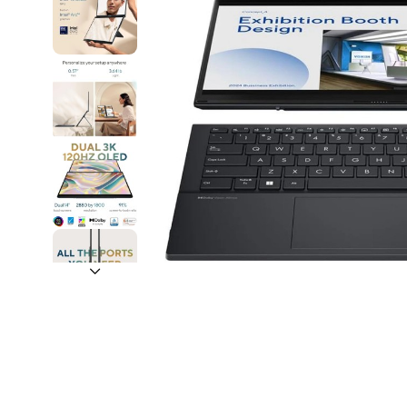
Apple MacBooks
PC de escritorio
Computadoras de
escritorio
Estaciones de
Trabajo (
Workstations )
Computdoras All-in
One ( Todo en uno 
PC para juegos (PC
Gaming)
Computadoras Mac
Apple )