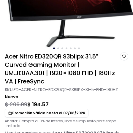
Acer Nitro ED320QR S3biipx 31.5″
Curved Gaming Monitor |
UM.JE0AA.301 | 1920×1080 FHD | 180Hz
VA | FreeSync
SKU:
FD-ACER-NITRO-ED320QR-S3BIIPX-31-5-FHD-180HZ
Nuevo
$ 206.99
$ 194.57
Promoción válida hasta el 07/08/2026
Ahorra: Compra al 0% de interés, libre de impuesto por tiempo
limitado
Monitor gaming curvo
Acer Nitro ED320QR S3biipx
de