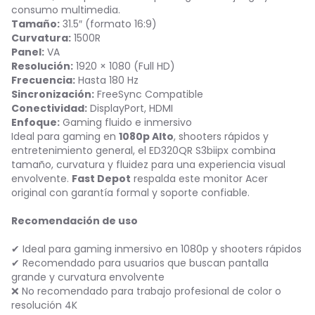
consumo multimedia.
Tamaño:
31.5″ (formato 16:9)
Curvatura:
1500R
Panel:
VA
Resolución:
1920 × 1080 (Full HD)
Frecuencia:
Hasta 180 Hz
Sincronización:
FreeSync Compatible
Conectividad:
DisplayPort, HDMI
Enfoque:
Gaming fluido e inmersivo
Ideal para gaming en
1080p Alto
, shooters rápidos y
entretenimiento general, el ED320QR S3biipx combina
tamaño, curvatura y fluidez para una experiencia visual
envolvente.
Fast Depot
respalda este monitor Acer
original con garantía formal y soporte confiable.
Recomendación de uso
✔ Ideal para gaming inmersivo en 1080p y shooters rápidos
✔ Recomendado para usuarios que buscan pantalla
grande y curvatura envolvente
❌ No recomendado para trabajo profesional de color o
resolución 4K